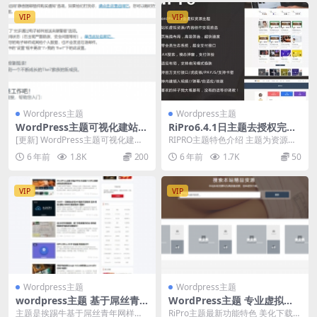
VIP
VIP
Wordpress主题
Wordpress主题
WordPress主题可视化建站T
RiPro6.4.1日主题去授权完美
he7最新版V8.7.1增加官方32
破解版 WordPress主题
[更新] WordPress主题可视化建站T
RIPRO主题特色介绍 主题为资源付
个站点DEMO
he7最新版V8.7.1增加官方32...
费类型 主要运营方向是会员余额中
6 年前
1.8K
200
6 年前
1.7K
50
性化 无需任...
VIP
VIP
Wordpress主题
Wordpress主题
wordpress主题 基于屌丝青
WordPress主题 专业虚拟资
年网样式二次开发LIiu-One主
源主题RiProv6.3.8 免授权无
主题是挨踢牛基于屌丝青年网样式
RiPro主题最新功能特色 美化下载错