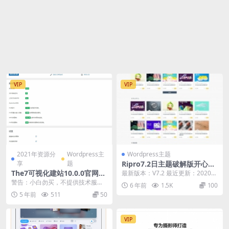
VIP
VIP
2021年资源分
Wordpress主
Wordpress主题
享
题
Ripro7.2日主题破解版开心版
解密源码无限制版去授权
The7可视化建站10.0.0官网中
最新版本：V7.2 最近更新：2020年
文版可视化拖拽编辑 WordPr
07月20日 支持设备：响应式布局，
警告：小白勿买，不提供技术服
6 年前
1.5K
100
不同...
ess主题
务；新测已上线 编码格式：前端Ht
5 年前
511
50
ml5+css3响...
VIP