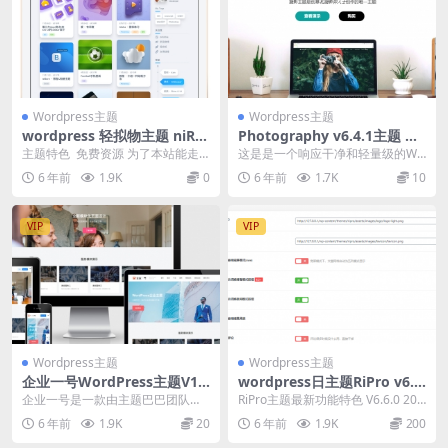
Wordpress主题
Wordpress主题
wordpress 轻拟物主题 niRv
Photography v6.4.1主题 最
ana 3.3.1 最新版破解
新无授权WordPress智能响应
主题特色 免费资源 为了本站能走
这是是一个响应干净和轻量级的Wo
式网站拍摄相册图片网站模版
的更远 请帮忙 ↑↑↑↑↑↑↑↑↑H
rdPress主题，为摄影创意创作者
6 年前
1.9K
0
6 年前
1.7K
10
源代码
TML5、...
而。采用最新...
VIP
VIP
Wordpress主题
Wordpress主题
企业一号WordPress主题V1.
wordpress日主题RiPro v6.6
2.2破解版
免授权 开心版
企业一号是一款由主题巴巴团队原
RiPro主题最新功能特色 V6.6.0 202
创设计开发的WordPress企业主
0-04-17 最新 新增全站防...
6 年前
1.9K
20
6 年前
1.9K
200
题。这款主题配...