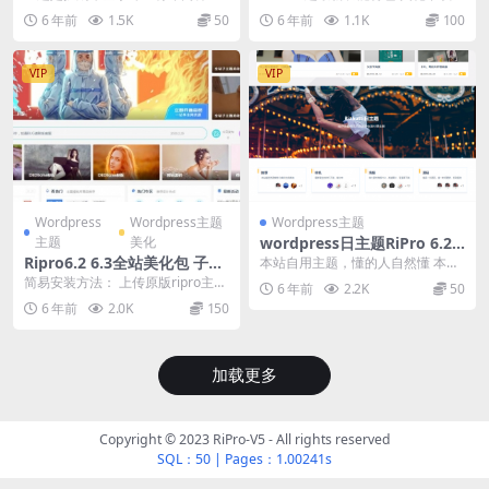
题
限制版本已去除已知后门
二开美化的。 主题功能： 支持 IE8
误提示 超出次数错误页面提示 修复
6 年前
1.5K
50
6 年前
1.1K
100
+、Fire...
普通用户...
VIP
VIP
Wordpress
Wordpress主题
Wordpress主题
主题
美化
wordpress日主题RiPro 6.2
无授权完美运营版+后台全站
Ripro6.2 6.3全站美化包 子主
本站自用主题，懂的人自然懂 本站
美化开关修复子主题
题美化后台功能二开版 演示就
统一解压密码：www.new114.cn &
简易安装方法： 上传原版ripro主题
6 年前
2.2K
50
nb...
是本站
到/wp-content/themes/目...
6 年前
2.0K
150
加载更多
Copyright © 2023
RiPro-V5
- All rights reserved
SQL：50
|
Pages：1.00241s