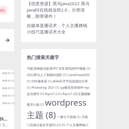
【优质资源】黑马Java2022 黑马
JavaEE在线就业班2.0，分类清
(
0
)
晰，附带课件！
自媒体直播话术，个人主播挣钱
小技巧直播话术大全
热门搜索关建字
70套宫崎骏治愈系PPT 非常漂亮的PPT模板
(1)
2022黑马人工智能AI进阶
(1)
CorelDraw2020
(1)
DNF服务器
(1)
JAVA乐字节实战项目分享
(1)
Photoshop 2021
(1)
qq微信登录插件+vip
会员插件
(1)
Ripro7.2
(1)
Ripro7.2日主题破解
wordpress
版开心版
(1)
主题
(8)
一键七个前端
(1)
万能
抖音
究整
人直播
门店独立版全开源V5.2.0
(1)
个人主播挣钱小