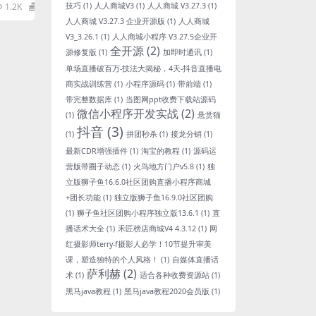
种下载了
技巧
(1)
人人商城V3
(1)
人人商城 V3.27.3
(1)
1.2K
0
人人商城 V3.27.3 企业开源版
(1)
人人商城
V3_3.26.1
(1)
人人商城小程序 V3.27.5企业开
全开源
(2)
源修复版
(1)
加即时通讯
(1)
单场直播破百万-技法大揭秘，4天-抖音直播电
商实战训练营
(1)
小程序源码
(1)
带前端
(1)
带完整数据库
(1)
当图网ppt收费下载站源码
微信小程序开发实战
(2)
(1)
悬赏猫
抖音
(3)
(1)
拼团秒杀
(1)
接龙分销
(1)
最新CDR增强插件
(1)
淘宝的教程
(1)
源码运
营版带圈子动态
(1)
火鸟地方门户v5.8
(1)
独
立版狮子鱼16.6.0社区团购直播小程序商城
+团长功能
(1)
独立版狮子鱼16.9.0社区团购
(1)
狮子鱼社区团购小程序独立版13.6.1
(1)
直
播话术大全
(1)
禾匠榜店商城V4 4.3.12
(1)
网
红摄影师terry-f摄影人必学！10节提升审美
课，塑造独特的个人风格！
(1)
自媒体直播话
萨利赫
(2)
术
(1)
适合各种收费资源站
(1)
黑马java教程
(1)
黑马java教程2020会员版
(1)