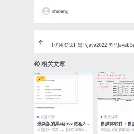
shideng
【优质资源】黑马Java2022 黑马JavaE
班2.0，分类清晰，
相关文章
VIP
资源分享
资源分享
最新版的黑马java教程20
自媒体软件：自
20会员版
频伪原创消重软
最新版的黑马java教程2020会员
视频伪原创管家是一