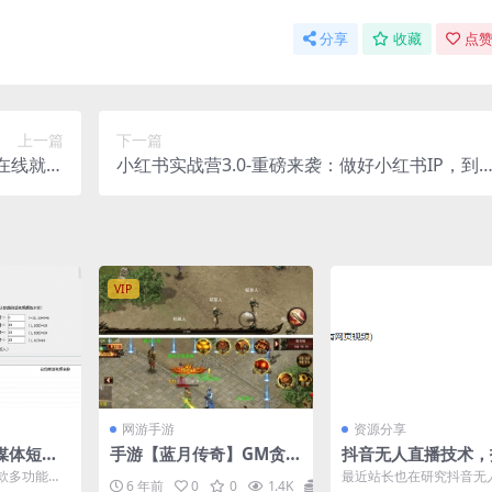
分享
收藏
点赞
上一篇
下一篇
E在线就业
小红书实战营3.0-重磅来袭：做好小红书IP，到
附带课件！
底有多赚钱？（价值7999元）
VIP
网游手游
资源分享
媒体短视
手游【蓝月传奇】GM贪玩
抖音无人直播技术，
件
蓝月2019总结版一键即玩
带货教程汇总最近研
款多功能视
最近站长也在研究抖音无
6 年前
0
0
1.4K
10